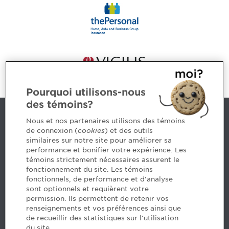
Pourquoi utilisons-nous
des témoins?
Contact us
Nous et nos partenaires utilisons des témoins
de connexion (
cookies
) et des outils
similaires sur notre site pour améliorer sa
5, Place Ville Marie, bureau 800, Montréal (Québec)
performance et bonifier votre expérience. Les
H3B 2G2
témoins strictement nécessaires assurent le
www.cpaquebec.ca
fonctionnement du site. Les témoins
fonctionnels, de performance et d'analyse
Questions? Ask our team >
sont optionnels et requièrent votre
permission. Ils permettent de retenir vos
Want to make the Order a part of your career? See
renseignements et vos préférences ainsi que
our job offers >
de recueillir des statistiques sur l'utilisation
du site.