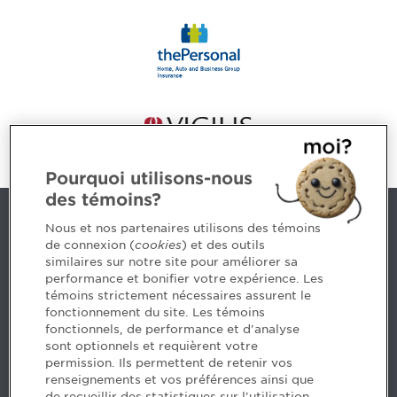
Pourquoi utilisons-nous
des témoins?
Contact us
Nous et nos partenaires utilisons des témoins
de connexion (
cookies
) et des outils
similaires sur notre site pour améliorer sa
5, Place Ville Marie, bureau 800, Montréal (Québec)
performance et bonifier votre expérience. Les
H3B 2G2
témoins strictement nécessaires assurent le
www.cpaquebec.ca
fonctionnement du site. Les témoins
fonctionnels, de performance et d'analyse
Questions? Ask our team >
sont optionnels et requièrent votre
permission. Ils permettent de retenir vos
Want to make the Order a part of your career? See
renseignements et vos préférences ainsi que
our job offers >
de recueillir des statistiques sur l'utilisation