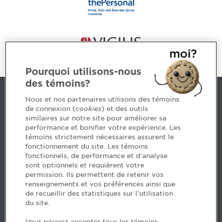
Pourquoi utilisons-nous
des témoins?
Contact us
Nous et nos partenaires utilisons des témoins
de connexion (
cookies
) et des outils
similaires sur notre site pour améliorer sa
5, Place Ville Marie, bureau 800, Montréal (Québec)
performance et bonifier votre expérience. Les
H3B 2G2
témoins strictement nécessaires assurent le
www.cpaquebec.ca
fonctionnement du site. Les témoins
fonctionnels, de performance et d'analyse
Questions? Ask our team >
sont optionnels et requièrent votre
permission. Ils permettent de retenir vos
Want to make the Order a part of your career? See
renseignements et vos préférences ainsi que
our job offers >
de recueillir des statistiques sur l'utilisation
du site.
Facebook - CPA
Vous pouvez accepter tous les témoins