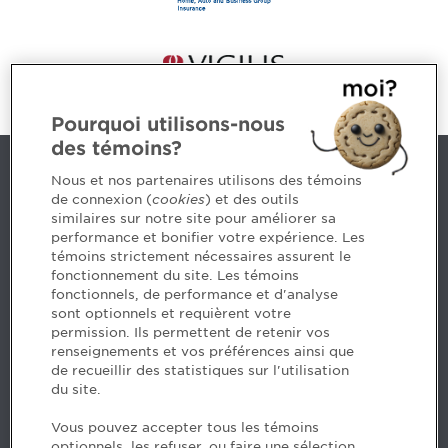
Pourquoi utilisons-nous
des témoins?
Contact us
Nous et nos partenaires utilisons des témoins
de connexion (
cookies
) et des outils
similaires sur notre site pour améliorer sa
5, Place Ville Marie, bureau 800, Montréal (Québec)
performance et bonifier votre expérience. Les
H3B 2G2
témoins strictement nécessaires assurent le
www.cpaquebec.ca
fonctionnement du site. Les témoins
fonctionnels, de performance et d'analyse
Questions? Ask our team >
sont optionnels et requièrent votre
permission. Ils permettent de retenir vos
Want to make the Order a part of your career? See
renseignements et vos préférences ainsi que
our job offers >
de recueillir des statistiques sur l'utilisation
du site.
Facebook - CPA
Vous pouvez accepter tous les témoins
Facebook - Devenir CPA
optionnels, les refuser, ou faire une sélection.