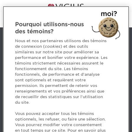
Pourquoi utilisons-nous
des témoins?
Contact us
Nous et nos partenaires utilisons des témoins
de connexion (
cookies
) et des outils
similaires sur notre site pour améliorer sa
5, Place Ville Marie, bureau 800, Montréal (Québec)
performance et bonifier votre expérience. Les
H3B 2G2
témoins strictement nécessaires assurent le
www.cpaquebec.ca
fonctionnement du site. Les témoins
fonctionnels, de performance et d'analyse
Questions? Ask our team >
sont optionnels et requièrent votre
permission. Ils permettent de retenir vos
Want to make the Order a part of your career? See
renseignements et vos préférences ainsi que
our job offers >
de recueillir des statistiques sur l'utilisation
du site.
Facebook - CPA
Vous pouvez accepter tous les témoins
Facebook - Devenir CPA
optionnels, les refuser, ou faire une sélection.
Instagram
Vous pourrez modifier votre consentement
LinkedIn - CPA
en tout temps sur ce site. Pour en savoir plus