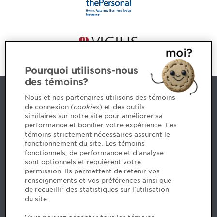
Pourquoi utilisons-nous
des témoins?
Contact us
Nous et nos partenaires utilisons des témoins
de connexion (
cookies
) et des outils
similaires sur notre site pour améliorer sa
5, Place Ville Marie, bureau 800, Montréal (Québec)
performance et bonifier votre expérience. Les
H3B 2G2
témoins strictement nécessaires assurent le
www.cpaquebec.ca
fonctionnement du site. Les témoins
fonctionnels, de performance et d'analyse
Questions? Ask our team >
sont optionnels et requièrent votre
permission. Ils permettent de retenir vos
Want to make the Order a part of your career? See
renseignements et vos préférences ainsi que
our job offers >
de recueillir des statistiques sur l'utilisation
du site.
Facebook - CPA