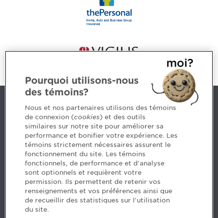
Pourquoi utilisons-nous
des témoins?
Contact us
Nous et nos partenaires utilisons des témoins
de connexion (
cookies
) et des outils
similaires sur notre site pour améliorer sa
5, Place Ville Marie, bureau 800, Montréal (Québec)
performance et bonifier votre expérience. Les
H3B 2G2
témoins strictement nécessaires assurent le
www.cpaquebec.ca
fonctionnement du site. Les témoins
fonctionnels, de performance et d'analyse
Questions? Ask our team >
sont optionnels et requièrent votre
permission. Ils permettent de retenir vos
Want to make the Order a part of your career? See
renseignements et vos préférences ainsi que
our job offers >
de recueillir des statistiques sur l'utilisation
du site.