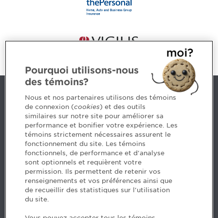
Pourquoi utilisons-nous
des témoins?
Contact us
Nous et nos partenaires utilisons des témoins
de connexion (
cookies
) et des outils
similaires sur notre site pour améliorer sa
5, Place Ville Marie, bureau 800, Montréal (Québec)
performance et bonifier votre expérience. Les
H3B 2G2
témoins strictement nécessaires assurent le
www.cpaquebec.ca
fonctionnement du site. Les témoins
fonctionnels, de performance et d'analyse
Questions? Ask our team >
sont optionnels et requièrent votre
permission. Ils permettent de retenir vos
Want to make the Order a part of your career? See
renseignements et vos préférences ainsi que
our job offers >
de recueillir des statistiques sur l'utilisation
du site.
Facebook - CPA
Vous pouvez accepter tous les témoins