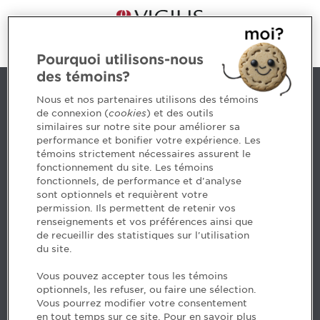
Pourquoi utilisons-nous
des témoins?
Contact us
Nous et nos partenaires utilisons des témoins
de connexion (
cookies
) et des outils
similaires sur notre site pour améliorer sa
5, Place Ville Marie, bureau 800, Montréal (Québec)
performance et bonifier votre expérience. Les
H3B 2G2
témoins strictement nécessaires assurent le
www.cpaquebec.ca
fonctionnement du site. Les témoins
fonctionnels, de performance et d'analyse
Questions? Ask our team >
sont optionnels et requièrent votre
permission. Ils permettent de retenir vos
Want to make the Order a part of your career? See
renseignements et vos préférences ainsi que
our job offers >
de recueillir des statistiques sur l'utilisation
du site.
Facebook - CPA
Vous pouvez accepter tous les témoins
Facebook - Devenir CPA
optionnels, les refuser, ou faire une sélection.
Instagram
Vous pourrez modifier votre consentement
LinkedIn - CPA
en tout temps sur ce site. Pour en savoir plus