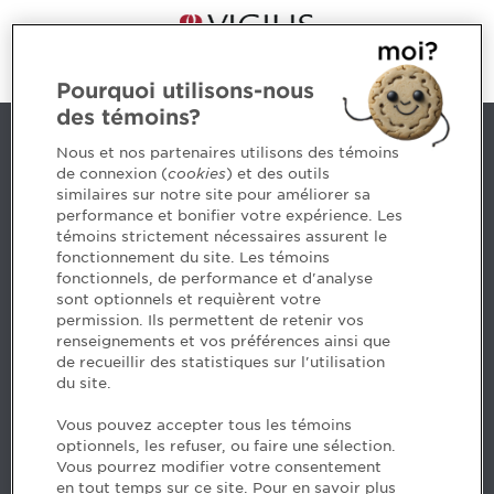
Pourquoi utilisons-nous
des témoins?
Contact us
Nous et nos partenaires utilisons des témoins
de connexion (
cookies
) et des outils
similaires sur notre site pour améliorer sa
5, Place Ville Marie, bureau 800, Montréal (Québec)
performance et bonifier votre expérience. Les
H3B 2G2
témoins strictement nécessaires assurent le
www.cpaquebec.ca
fonctionnement du site. Les témoins
fonctionnels, de performance et d'analyse
Questions? Ask our team >
sont optionnels et requièrent votre
permission. Ils permettent de retenir vos
Want to make the Order a part of your career? See
renseignements et vos préférences ainsi que
our job offers >
de recueillir des statistiques sur l'utilisation
du site.
Facebook - CPA
Vous pouvez accepter tous les témoins
Facebook - Devenir CPA
optionnels, les refuser, ou faire une sélection.
Instagram
Vous pourrez modifier votre consentement
LinkedIn - CPA
en tout temps sur ce site. Pour en savoir plus