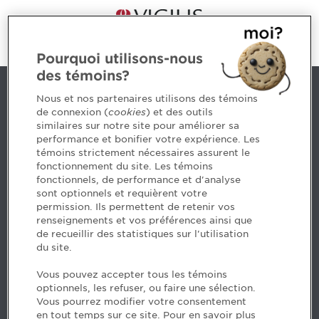
Pourquoi utilisons-nous
des témoins?
Contact us
Nous et nos partenaires utilisons des témoins
de connexion (
cookies
) et des outils
similaires sur notre site pour améliorer sa
5, Place Ville Marie, bureau 800, Montréal (Québec)
performance et bonifier votre expérience. Les
H3B 2G2
témoins strictement nécessaires assurent le
www.cpaquebec.ca
fonctionnement du site. Les témoins
fonctionnels, de performance et d'analyse
Questions? Ask our team >
sont optionnels et requièrent votre
permission. Ils permettent de retenir vos
Want to make the Order a part of your career? See
renseignements et vos préférences ainsi que
our job offers >
de recueillir des statistiques sur l'utilisation
du site.
Facebook - CPA
Vous pouvez accepter tous les témoins
Facebook - Devenir CPA
optionnels, les refuser, ou faire une sélection.
Instagram
Vous pourrez modifier votre consentement
LinkedIn - CPA
en tout temps sur ce site. Pour en savoir plus