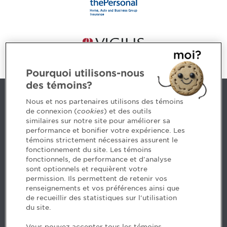
Pourquoi utilisons-nous
des témoins?
Contact us
Nous et nos partenaires utilisons des témoins
de connexion (
cookies
) et des outils
similaires sur notre site pour améliorer sa
5, Place Ville Marie, bureau 800, Montréal (Québec)
performance et bonifier votre expérience. Les
H3B 2G2
témoins strictement nécessaires assurent le
www.cpaquebec.ca
fonctionnement du site. Les témoins
fonctionnels, de performance et d'analyse
Questions? Ask our team >
sont optionnels et requièrent votre
permission. Ils permettent de retenir vos
Want to make the Order a part of your career? See
renseignements et vos préférences ainsi que
our job offers >
de recueillir des statistiques sur l'utilisation
du site.
Facebook - CPA
Vous pouvez accepter tous les témoins