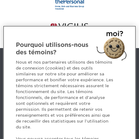
Pourquoi utilisons-nous
des témoins?
Contact us
Nous et nos partenaires utilisons des témoins
de connexion (
cookies
) et des outils
similaires sur notre site pour améliorer sa
5, Place Ville Marie, bureau 800, Montréal (Québec)
performance et bonifier votre expérience. Les
H3B 2G2
témoins strictement nécessaires assurent le
www.cpaquebec.ca
fonctionnement du site. Les témoins
fonctionnels, de performance et d'analyse
Questions? Ask our team >
sont optionnels et requièrent votre
permission. Ils permettent de retenir vos
Want to make the Order a part of your career? See
renseignements et vos préférences ainsi que
our job offers >
de recueillir des statistiques sur l'utilisation
du site.
Facebook - CPA
Vous pouvez accepter tous les témoins