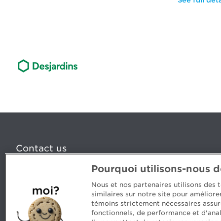
See full deta
Contact us
Pourquoi utilisons-nous 
5, Place Ville Marie, bureau 800, Montréal (Québec) H
www.cpaquebec.ca
Nous et nos partenaires utilisons des
similaires sur notre site pour amélior
Questions? Ask our team >
témoins strictement nécessaires assur
fonctionnels, de performance et d'anal