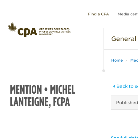
Find a CPA
Media cen
General
Home
Med
MENTION • MICHEL
Back to s
LANTEIGNE, FCPA
Publishe