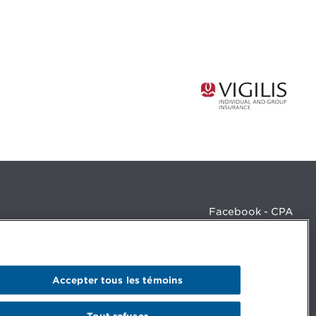
Facebook - CPA
Facebook - Devenir CPA
Instagram
LinkedIn - CPA
LinkedIn - 20 minutes CPA
Accepter tous les témoins
LinkedIn - Emploi CPA
TikTok
YouTube
Tout refuser