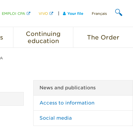
EMPLOI CPA
VIVO
Your file
Français
SEARCH
Continuing
s
The
Order
education
PA
News and publications
Access to information
Social media