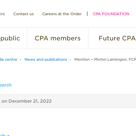
tre
Contact us
Careers at the Order
CPA FOUNDATION
public
CPA
members
Future
CPA
ia centre
News and publications
Mention • Michel Lanteigne, FC
earch
d on
December 21, 2022