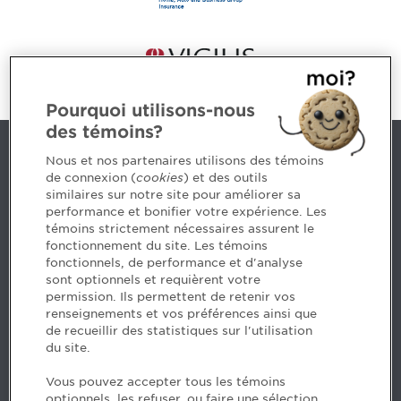
Pourquoi utilisons-nous
des témoins?
Contact us
Nous et nos partenaires utilisons des témoins
de connexion (
cookies
) et des outils
similaires sur notre site pour améliorer sa
5, Place Ville Marie, bureau 800, Montréal (Québec)
performance et bonifier votre expérience. Les
H3B 2G2
témoins strictement nécessaires assurent le
www.cpaquebec.ca
fonctionnement du site. Les témoins
fonctionnels, de performance et d'analyse
Questions? Ask our team >
sont optionnels et requièrent votre
permission. Ils permettent de retenir vos
Want to make the Order a part of your career? See
renseignements et vos préférences ainsi que
our job offers >
de recueillir des statistiques sur l'utilisation
du site.
Facebook - CPA
Vous pouvez accepter tous les témoins
Facebook - Devenir CPA
optionnels, les refuser, ou faire une sélection.