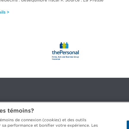
édecins : déséquilibre fiscal ». Source :
La Presse
ils >
des témoins?
3B 2G2
 témoins de connexion (
cookies
) et des outils
er sa performance et bonifier votre expérience. Les