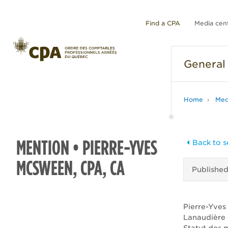
Find a CPA
Media cen
General
Home
Med
MENTION • PIERRE-YVES
Back to s
MCSWEEN, CPA, CA
Publishe
Pierre-Yves
Lanaudière e