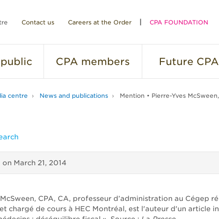
tre
Contact us
Careers at the Order
CPA FOUNDATION
public
CPA
members
Future
CPA
ia centre
News and publications
Mention • Pierre-Yves McSween
earch
d on
March 21, 2014
 McSween, CPA, CA, professeur d’administration au Cégep ré
t chargé de cours à HEC Montréal, est l'auteur d'un article int