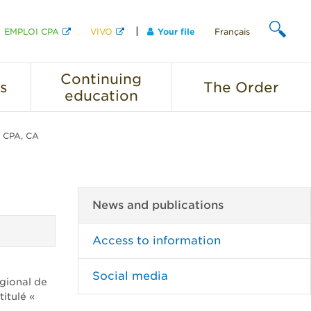
EMPLOI CPA
VIVO
Your file
Français
SEARCH
Continuing
s
The
Order
education
, CPA, CA
News and publications
Access to information
Social media
gional de
itulé «