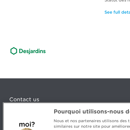
Statut des m
See full deta
Contact us
Pourquoi utilisons-nous 
5, Place Ville Marie, bureau 800, Montréal (Québec) H
www.cpaquebec.ca
Nous et nos partenaires utilisons des
similaires sur notre site pour amélior
Questions? Ask our team >