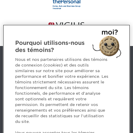
Pourquoi utilisons-nous
des témoins?
Contact us
Nous et nos partenaires utilisons des témoins
de connexion (
cookies
) et des outils
similaires sur notre site pour améliorer sa
5, Place Ville Marie, bureau 800, Montréal (Québec)
performance et bonifier votre expérience. Les
H3B 2G2
témoins strictement nécessaires assurent le
www.cpaquebec.ca
fonctionnement du site. Les témoins
fonctionnels, de performance et d'analyse
Questions? Ask our team >
sont optionnels et requièrent votre
permission. Ils permettent de retenir vos
Want to make the Order a part of your career? See
renseignements et vos préférences ainsi que
our job offers >
de recueillir des statistiques sur l'utilisation
du site.
Facebook - CPA
Vous pouvez accepter tous les témoins