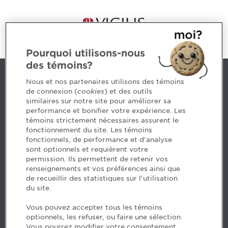
Pourquoi utilisons-nous
des témoins?
Contact us
Nous et nos partenaires utilisons des témoins
de connexion (
cookies
) et des outils
similaires sur notre site pour améliorer sa
5, Place Ville Marie, bureau 800, Montréal (Québec)
performance et bonifier votre expérience. Les
H3B 2G2
témoins strictement nécessaires assurent le
www.cpaquebec.ca
fonctionnement du site. Les témoins
fonctionnels, de performance et d'analyse
Questions? Ask our team >
sont optionnels et requièrent votre
permission. Ils permettent de retenir vos
Want to make the Order a part of your career? See
renseignements et vos préférences ainsi que
our job offers >
de recueillir des statistiques sur l'utilisation
du site.
Facebook - CPA
Vous pouvez accepter tous les témoins
Facebook - Devenir CPA
optionnels, les refuser, ou faire une sélection.
Instagram
Vous pourrez modifier votre consentement