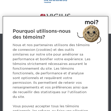
Pourquoi utilisons-nous
des témoins?
Contact us
Nous et nos partenaires utilisons des témoins
de connexion (
cookies
) et des outils
similaires sur notre site pour améliorer sa
5, Place Ville Marie, bureau 800, Montréal (Québec)
performance et bonifier votre expérience. Les
H3B 2G2
témoins strictement nécessaires assurent le
www.cpaquebec.ca
fonctionnement du site. Les témoins
fonctionnels, de performance et d'analyse
Questions? Ask our team >
sont optionnels et requièrent votre
permission. Ils permettent de retenir vos
Want to make the Order a part of your career? See
renseignements et vos préférences ainsi que
our job offers >
de recueillir des statistiques sur l'utilisation
du site.
Facebook - CPA
Vous pouvez accepter tous les témoins
Facebook - Devenir CPA
optionnels, les refuser, ou faire une sélection.