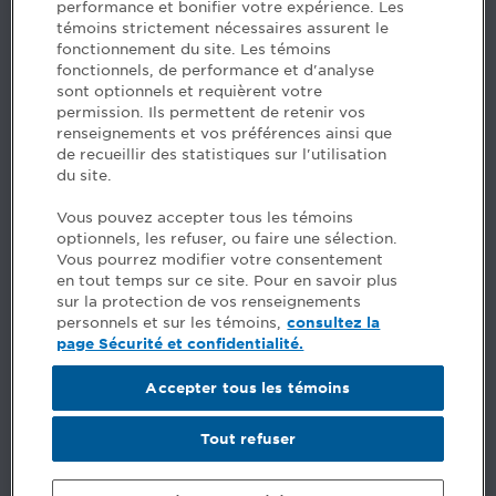
performance et bonifier votre expérience. Les
H3B 2G2
témoins strictement nécessaires assurent le
www.cpaquebec.ca
fonctionnement du site. Les témoins
fonctionnels, de performance et d'analyse
Questions? Ask our team >
sont optionnels et requièrent votre
permission. Ils permettent de retenir vos
Want to make the Order a part of your career? See
renseignements et vos préférences ainsi que
our job offers >
de recueillir des statistiques sur l'utilisation
du site.
Facebook - CPA
Vous pouvez accepter tous les témoins
Facebook - Devenir CPA
optionnels, les refuser, ou faire une sélection.
Instagram
Vous pourrez modifier votre consentement
LinkedIn - CPA
en tout temps sur ce site. Pour en savoir plus
LinkedIn - 20 minutes CPA
sur la protection de vos renseignements
LinkedIn - Emploi CPA
personnels et sur les témoins,
consultez la
TikTok
page Sécurité et confidentialité.
YouTube
Accepter tous les témoins
Comments
Tout refuser
Security and privacy
General terms and conditions