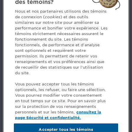
des témoins?
Contact us
Nous et nos partenaires utilisons des témoins
de connexion (
cookies
) et des outils
similaires sur notre site pour améliorer sa
5, Place Ville Marie, bureau 800, Montréal (Québec)
performance et bonifier votre expérience. Les
H3B 2G2
témoins strictement nécessaires assurent le
www.cpaquebec.ca
fonctionnement du site. Les témoins
fonctionnels, de performance et d'analyse
Questions? Ask our team >
sont optionnels et requièrent votre
permission. Ils permettent de retenir vos
Want to make the Order a part of your career? See
renseignements et vos préférences ainsi que
our job offers >
de recueillir des statistiques sur l'utilisation
du site.
Facebook - CPA
Vous pouvez accepter tous les témoins
Facebook - Devenir CPA
optionnels, les refuser, ou faire une sélection.
Instagram
Vous pourrez modifier votre consentement
LinkedIn - CPA
en tout temps sur ce site. Pour en savoir plus
LinkedIn - 20 minutes CPA
sur la protection de vos renseignements
LinkedIn - Emploi CPA
personnels et sur les témoins,
consultez la
TikTok
page Sécurité et confidentialité.
YouTube
Accepter tous les témoins