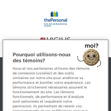
Pourquoi utilisons-nous
des témoins?
Contact us
Nous et nos partenaires utilisons des témoins
de connexion (
cookies
) et des outils
similaires sur notre site pour améliorer sa
5, Place Ville Marie, bureau 800, Montréal (Québec)
performance et bonifier votre expérience. Les
H3B 2G2
témoins strictement nécessaires assurent le
www.cpaquebec.ca
fonctionnement du site. Les témoins
fonctionnels, de performance et d'analyse
Questions? Ask our team >
sont optionnels et requièrent votre
permission. Ils permettent de retenir vos
Want to make the Order a part of your career? See
renseignements et vos préférences ainsi que