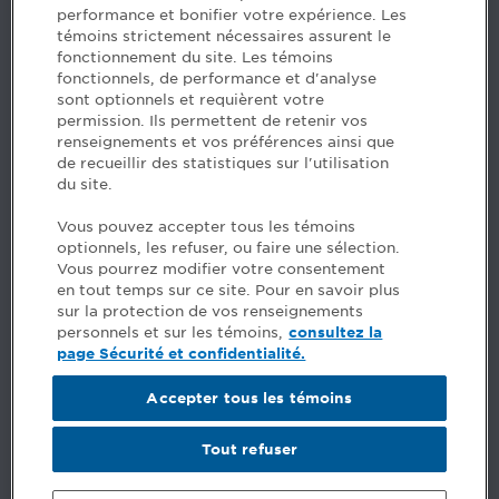
performance et bonifier votre expérience. Les
H3B 2G2
témoins strictement nécessaires assurent le
www.cpaquebec.ca
fonctionnement du site. Les témoins
fonctionnels, de performance et d'analyse
Questions? Ask our team >
sont optionnels et requièrent votre
permission. Ils permettent de retenir vos
Want to make the Order a part of your career? See
renseignements et vos préférences ainsi que
our job offers >
de recueillir des statistiques sur l'utilisation
du site.
Facebook - CPA
Vous pouvez accepter tous les témoins
Facebook - Devenir CPA
optionnels, les refuser, ou faire une sélection.
Instagram
Vous pourrez modifier votre consentement
LinkedIn - CPA
en tout temps sur ce site. Pour en savoir plus
LinkedIn - 20 minutes CPA
sur la protection de vos renseignements
LinkedIn - Emploi CPA
personnels et sur les témoins,
consultez la
TikTok
page Sécurité et confidentialité.
YouTube
Accepter tous les témoins
Comments
Tout refuser
Security and privacy
General terms and conditions