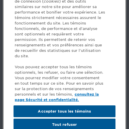
de connexion (
cookies
) et des outils
similaires sur notre site pour améliorer sa
5, Place Ville Marie, bureau 800, Montréal (Québec)
performance et bonifier votre expérience. Les
H3B 2G2
témoins strictement nécessaires assurent le
www.cpaquebec.ca
fonctionnement du site. Les témoins
fonctionnels, de performance et d'analyse
Des questions? Faites appel à notre équipe >
sont optionnels et requièrent votre
permission. Ils permettent de retenir vos
Envie de mettre de l’Ordre dans votre carrière? Voyez
renseignements et vos préférences ainsi que
les postes disponibles >
de recueillir des statistiques sur l'utilisation
du site.
Facebook - CPA
Vous pouvez accepter tous les témoins
Facebook - Devenir CPA
optionnels, les refuser, ou faire une sélection.
Instagram
Vous pourrez modifier votre consentement
LinkedIn - CPA
en tout temps sur ce site. Pour en savoir plus
LinkedIn - 20 minutes CPA
sur la protection de vos renseignements
LinkedIn - Emploi CPA
personnels et sur les témoins,
consultez la
TikTok
page Sécurité et confidentialité.
YouTube
Accepter tous les témoins
Commentaires
Tout refuser
Sécurité et confidentialité