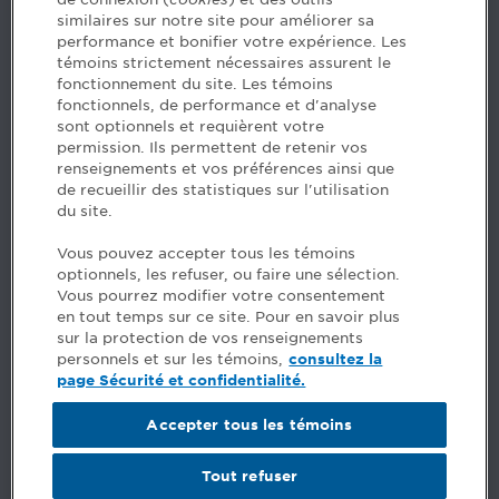
similaires sur notre site pour améliorer sa
5, Place Ville Marie, bureau 800, Montréal (Québec)
performance et bonifier votre expérience. Les
H3B 2G2
témoins strictement nécessaires assurent le
www.cpaquebec.ca
fonctionnement du site. Les témoins
fonctionnels, de performance et d'analyse
Des questions? Faites appel à notre équipe >
sont optionnels et requièrent votre
permission. Ils permettent de retenir vos
Envie de mettre de l’Ordre dans votre carrière? Voyez
renseignements et vos préférences ainsi que
les postes disponibles >
de recueillir des statistiques sur l'utilisation
du site.
Facebook - CPA
Vous pouvez accepter tous les témoins
Facebook - Devenir CPA
optionnels, les refuser, ou faire une sélection.
Instagram
Vous pourrez modifier votre consentement
LinkedIn - CPA
en tout temps sur ce site. Pour en savoir plus
LinkedIn - 20 minutes CPA
sur la protection de vos renseignements
LinkedIn - Emploi CPA
personnels et sur les témoins,
consultez la
TikTok
page Sécurité et confidentialité.
YouTube
Accepter tous les témoins
Commentaires
Tout refuser
Sécurité et confidentialité