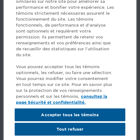
similaires sur notre site pour améliorer sa
5, Place Ville Marie, bureau 800, Montréal (Québec)
performance et bonifier votre expérience. Les
H3B 2G2
témoins strictement nécessaires assurent le
www.cpaquebec.ca
fonctionnement du site. Les témoins
fonctionnels, de performance et d'analyse
Des questions? Faites appel à notre équipe >
sont optionnels et requièrent votre
permission. Ils permettent de retenir vos
Envie de mettre de l’Ordre dans votre carrière? Voyez
renseignements et vos préférences ainsi que
les postes disponibles >
de recueillir des statistiques sur l'utilisation
du site.
Facebook - CPA
Vous pouvez accepter tous les témoins
Facebook - Devenir CPA
optionnels, les refuser, ou faire une sélection.
Instagram
Vous pourrez modifier votre consentement
LinkedIn - CPA
en tout temps sur ce site. Pour en savoir plus
LinkedIn - 20 minutes CPA
sur la protection de vos renseignements
LinkedIn - Emploi CPA
personnels et sur les témoins,
consultez la
TikTok
page Sécurité et confidentialité.
YouTube
Accepter tous les témoins
Commentaires
Tout refuser
Sécurité et confidentialité
Conditions générales