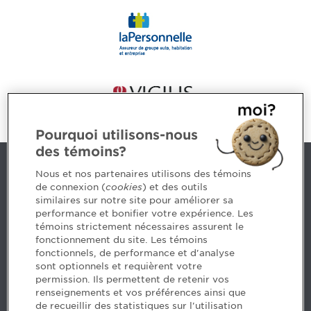
Pourquoi utilisons-nous
des témoins?
Nous joindre
Nous et nos partenaires utilisons des témoins
de connexion (
cookies
) et des outils
similaires sur notre site pour améliorer sa
5, Place Ville Marie, bureau 800, Montréal (Québec)
performance et bonifier votre expérience. Les
H3B 2G2
témoins strictement nécessaires assurent le
www.cpaquebec.ca
fonctionnement du site. Les témoins
fonctionnels, de performance et d'analyse
Des questions? Faites appel à notre équipe >
sont optionnels et requièrent votre
permission. Ils permettent de retenir vos
Envie de mettre de l’Ordre dans votre carrière? Voyez
renseignements et vos préférences ainsi que
les postes disponibles >
de recueillir des statistiques sur l'utilisation