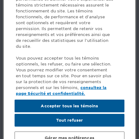
H3B 2G2
témoins strictement nécessaires assurent le
www.cpaquebec.ca
fonctionnement du site. Les témoins
fonctionnels, de performance et d'analyse
Des questions? Faites appel à notre équipe >
sont optionnels et requièrent votre
permission. Ils permettent de retenir vos
Envie de mettre de l’Ordre dans votre carrière? Voyez
renseignements et vos préférences ainsi que
les postes disponibles >
de recueillir des statistiques sur l'utilisation
du site.
Facebook - CPA
Vous pouvez accepter tous les témoins
Facebook - Devenir CPA
optionnels, les refuser, ou faire une sélection.
Instagram
Vous pourrez modifier votre consentement
LinkedIn - CPA
en tout temps sur ce site. Pour en savoir plus
LinkedIn - 20 minutes CPA
sur la protection de vos renseignements
LinkedIn - Emploi CPA
personnels et sur les témoins,
consultez la
TikTok
page Sécurité et confidentialité.
YouTube
Accepter tous les témoins
Commentaires
Tout refuser
Sécurité et confidentialité
Conditions générales
Gérer mes préférences