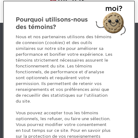
Pourquoi utilisons-nous
des témoins?
Nous joindre
Nous et nos partenaires utilisons des témoins
de connexion (
cookies
) et des outils
similaires sur notre site pour améliorer sa
5, Place Ville Marie, bureau 800, Montréal (Québec)
performance et bonifier votre expérience. Les
H3B 2G2
témoins strictement nécessaires assurent le
www.cpaquebec.ca
fonctionnement du site. Les témoins
fonctionnels, de performance et d'analyse
Des questions? Faites appel à notre équipe >
sont optionnels et requièrent votre
permission. Ils permettent de retenir vos
Envie de mettre de l’Ordre dans votre carrière? Voyez
renseignements et vos préférences ainsi que
les postes disponibles >
de recueillir des statistiques sur l'utilisation
du site.
Facebook - CPA
Vous pouvez accepter tous les témoins
Facebook - Devenir CPA
optionnels, les refuser, ou faire une sélection.
Instagram
Vous pourrez modifier votre consentement
LinkedIn - CPA
en tout temps sur ce site. Pour en savoir plus
LinkedIn - 20 minutes CPA
sur la protection de vos renseignements