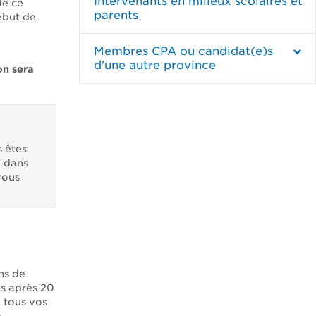
Intervenants en milieux scolaires et
e ce
parents
début de
Membres CPA ou candidat(e)s
d'une autre province
on sera
s êtes
e dans
vous
ns de
s après 20
 tous vos