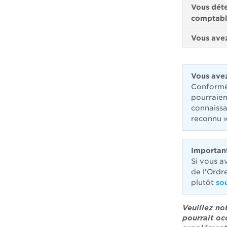
Vous dét
comptabl
Vous avez
Vous avez
Conform
pourraien
connaissa
reconnu 
Importan
Si vous a
de l'Ordr
plutôt
so
Veuillez n
pourrait oc