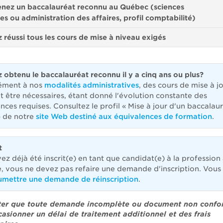
enez un baccalauréat reconnu au Québec (
sciences
es
ou
administration des affaires, profil comptabilité
)
 réussi tous les
cours de mise à niveau
exigés
 obtenu le baccalauréat reconnu il y a cinq ans ou plus?
ément à nos
modalités administratives
, des cours de mise à j
t être nécessaires, étant donné l'évolution constante des
nces requises. Consultez le profil « Mise à jour d'un baccalau
» de notre
site Web destiné aux équivalences de formation
.
t
vez déjà été inscrit(e) en tant que candidat(e) à la profession
e, vous ne devez pas refaire une demande d'inscription. Vous
umettre une demande de réinscription
.
oter que toute demande incomplète ou document non conf
casionner un délai de traitement additionnel et des frais