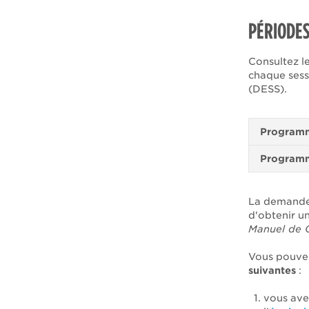
PÉRIODES
Consultez le
chaque sess
(DESS).
Programm
Programm
La demande 
d'obtenir un
Manuel de 
Vous pouvez
suivantes
:
vous av