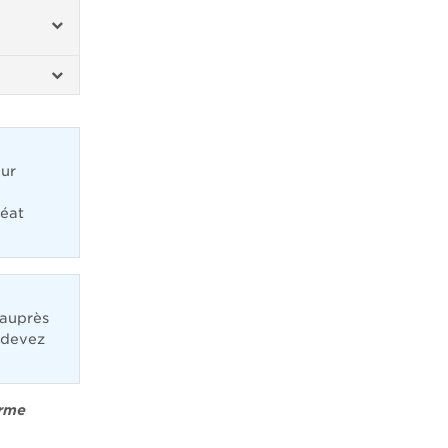
our
réat
 auprès
 devez
orme