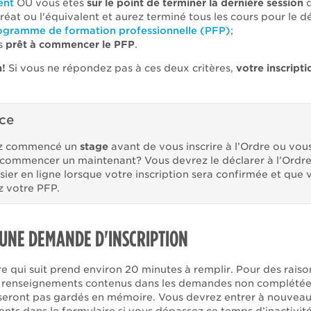
ent
OU vous êtes
sur le point de terminer la dernière session
d
réat ou l'équivalent et aurez terminé tous les cours pour le 
ogramme de formation professionnelle (PFP)
;
es
prêt à commencer le PFP
.
n!
Si vous ne répondez pas à ces deux critères,
votre inscripti
ce
z commencé un
stage
avant de vous inscrire à l’Ordre ou vou
 commencer un maintenant? Vous devrez le déclarer à l’Ordr
sier en ligne lorsque votre inscription sera confirmée et que 
 votre PFP.
UNE DEMANDE D'INSCRIPTION
e qui suit prend environ 20 minutes à remplir. Pour des raiso
es renseignements contenus dans les demandes non complétée
seront pas gardés en mémoire. Vous devrez entrer à nouveau