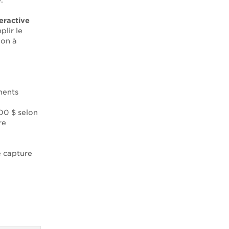
.
eractive
lir le
ion à
ments
100 $ selon
re
e capture