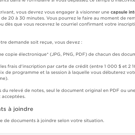
nts dans le formulaire si vous dépassez ce temps d’inactivité
crivant, vous devrez vous engager à visionner une
capsule int
 de 20 à 30 minutes. Vous pourrez le faire au moment de remp
u dès que vous recevrez le courriel confirmant votre inscript
tre demande soit reçue, vous devez :
ne copie électronique* (JPG, PNG, PDF) de chacun des docu
les frais d'inscription par carte de crédit (entre 1 000 $ et 2 
ix de programme et la session à laquelle vous débuterez vot
me).
as du relevé de notes, seul le document original en PDF ou un
t acceptées.
s à joindre
te de documents à joindre selon votre situation.