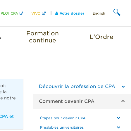
PLOI CPA
VIVO
Votre dossier
English
CHERCHER
Formation
A
L'Ordre
continue
doit
Découvrir la profession de CPA
e la
de notre
Comment devenir CPA
 CPA et
Étapes pour devenir CPA
Préalables universitaires