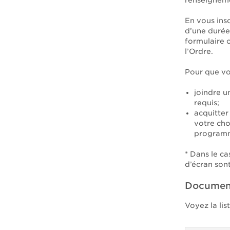
renseigneme
En vous ins
d’une durée
formulaire o
l’Ordre.
Pour que vo
joindre u
requis;
acquitter 
votre cho
program
* Dans le c
d’écran son
Document
Voyez la lis