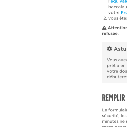
l’
équival
baccalau
votre
Pr
vous êt
Attentio
refusée
.
Astu
Vous ave
prêt à en
votre dos
débuterez
REMPLIR 
Le formulair
sécurité, l
minutes ne 