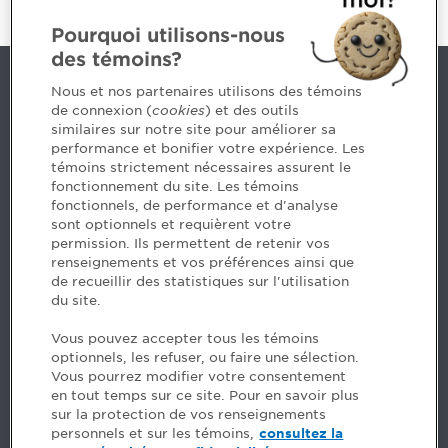
Pourquoi utilisons-nous
des témoins?
Nous joindre
Nous et nos partenaires utilisons des témoins
de connexion (
cookies
) et des outils
similaires sur notre site pour améliorer sa
5, Place Ville Marie, bureau 800, Montréal (Québec)
performance et bonifier votre expérience. Les
H3B 2G2
témoins strictement nécessaires assurent le
www.cpaquebec.ca
fonctionnement du site. Les témoins
fonctionnels, de performance et d'analyse
Des questions? Faites appel à notre équipe >
sont optionnels et requièrent votre
permission. Ils permettent de retenir vos
Envie de mettre de l’Ordre dans votre carrière? Voyez
renseignements et vos préférences ainsi que
les postes disponibles >
de recueillir des statistiques sur l'utilisation
du site.
Facebook - CPA
Vous pouvez accepter tous les témoins
Facebook - Devenir CPA
optionnels, les refuser, ou faire une sélection.
Instagram
Vous pourrez modifier votre consentement
LinkedIn - CPA
en tout temps sur ce site. Pour en savoir plus
LinkedIn - 20 minutes CPA
sur la protection de vos renseignements
LinkedIn - Emploi CPA
personnels et sur les témoins,
consultez la
TikTok