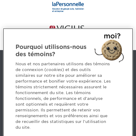
Pourquoi utilisons-nous
des témoins?
Nous joindre
Nous et nos partenaires utilisons des témoins
de connexion (
cookies
) et des outils
similaires sur notre site pour améliorer sa
5, Place Ville Marie, bureau 800, Montréal (Québec)
performance et bonifier votre expérience. Les
H3B 2G2
témoins strictement nécessaires assurent le
www.cpaquebec.ca
fonctionnement du site. Les témoins
fonctionnels, de performance et d'analyse
Des questions? Faites appel à notre équipe >
sont optionnels et requièrent votre
permission. Ils permettent de retenir vos
Envie de mettre de l’Ordre dans votre carrière? Voyez
renseignements et vos préférences ainsi que
les postes disponibles >
de recueillir des statistiques sur l'utilisation
du site.
Facebook - CPA