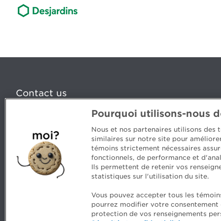
Contact us
Pourquoi utilisons-nous 
5, Place Ville Marie, bureau 800, Montréal (Québec) H
www.cpaquebec.ca
Nous et nos partenaires utilisons des
similaires sur notre site pour amélior
Questions? Ask our team >
témoins strictement nécessaires assur
fonctionnels, de performance et d'anal
Want to make the Order a part of your career? See our
Ils permettent de retenir vos renseign
statistiques sur l'utilisation du site.
Vous pouvez accepter tous les témoins 
pourrez modifier votre consentement en
Comments
Security and privacy
General terms an
protection de vos renseignements pers