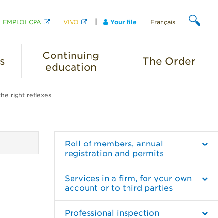
EMPLOI CPA
VIVO
Your file
Français
SEARCH
Continuing
s
The
Order
education
he right reflexes
Roll of members, annual
registration and permits
Services in a firm, for your own
account or to third parties
Professional inspection