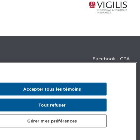
Facebook - CPA
Facebook - Devenir CPA
Instagram
LinkedIn - CPA
LinkedIn - 20 minutes CPA
Accepter tous les témoins
LinkedIn - Emploi CPA
TikTok
YouTube
Tout refuser
Gérer mes préférences
© Ordre des comptables professionnels agréés du Québec