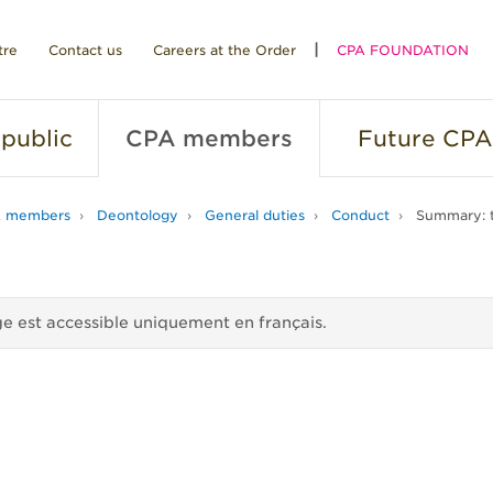
tre
Contact us
Careers at the Order
CPA FOUNDATION
public
CPA
members
Future
CPA
 members
Deontology
General duties
Conduct
Summary: t
e est accessible uniquement en français.