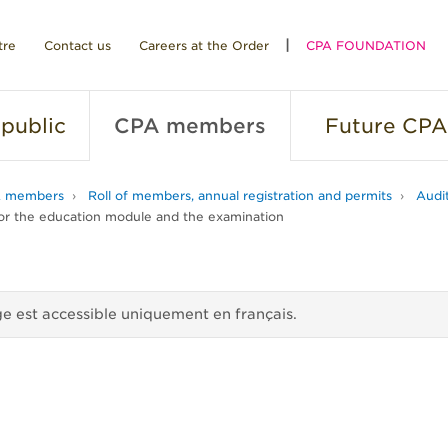
tre
Contact us
Careers at the Order
CPA FOUNDATION
public
CPA
members
Future
CPA
 members
Roll of members, annual registration and permits
Audi
for the education module and the examination
e est accessible uniquement en français.