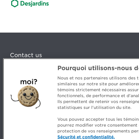
Contact us
Pourquoi utilisons-nous 
5, Place Ville Marie, bureau 800, Montréal (Québec) H
www.cpaquebec.ca
Nous et nos partenaires utilisons des
similaires sur notre site pour amélior
Questions? Ask our team >
témoins strictement nécessaires assur
fonctionnels, de performance et d'anal
Want to make the Order a part of your career? See our
Ils permettent de retenir vos renseign
statistiques sur l'utilisation du site.
Vous pouvez accepter tous les témoins 
pourrez modifier votre consentement en
Comments
Security and privacy
General terms an
protection de vos renseignements pers
Sécurité et confidentialité.