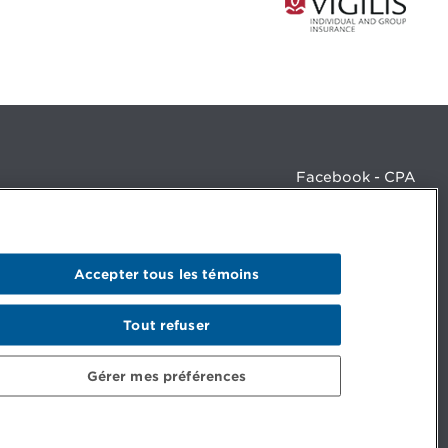
Facebook - CPA
Facebook - Devenir CPA
Instagram
LinkedIn - CPA
LinkedIn - 20 minutes CPA
Accepter tous les témoins
LinkedIn - Emploi CPA
TikTok
YouTube
Tout refuser
Gérer mes préférences
© Ordre des comptables professionnels agréés du Québec