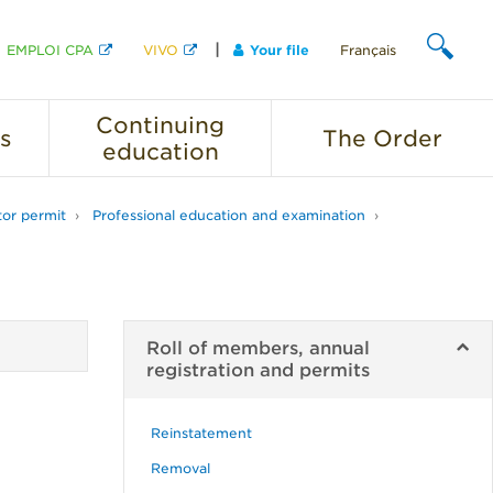
EMPLOI CPA
VIVO
Your file
Français
SEARCH
Continuing
s
The
Order
education
tor permit
Professional education and examination
Roll of members, annual
registration and permits
Reinstatement
Removal