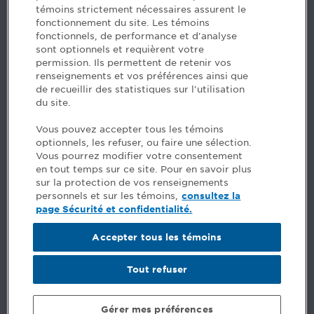
témoins strictement nécessaires assurent le
www.cpaquebec.ca
fonctionnement du site. Les témoins
fonctionnels, de performance et d'analyse
Des questions? Faites appel à notre équipe >
sont optionnels et requièrent votre
permission. Ils permettent de retenir vos
Envie de mettre de l’Ordre dans votre carrière? Voyez
renseignements et vos préférences ainsi que
les postes disponibles >
de recueillir des statistiques sur l'utilisation
du site.
Facebook - CPA
Vous pouvez accepter tous les témoins
Facebook - Devenir CPA
optionnels, les refuser, ou faire une sélection.
Instagram
Vous pourrez modifier votre consentement
LinkedIn - CPA
en tout temps sur ce site. Pour en savoir plus
LinkedIn - 20 minutes CPA
sur la protection de vos renseignements
LinkedIn - Emploi CPA
personnels et sur les témoins,
consultez la
TikTok
page Sécurité et confidentialité.
YouTube
Accepter tous les témoins
Commentaires
Tout refuser
Sécurité et confidentialité
Conditions générales
Gérer mes préférences
© Ordre des comptables professionnels agréés du Québec