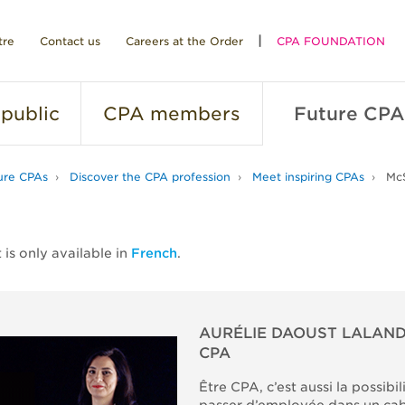
tre
Contact us
Careers at the Order
CPA FOUNDATION
public
CPA
members
Future
CPA
ure CPAs
Discover the CPA profession
Meet inspiring CPAs
McS
 is only available in
French
.
AURÉLIE DAOUST LALAND
CPA
Être CPA, c’est aussi la possibil