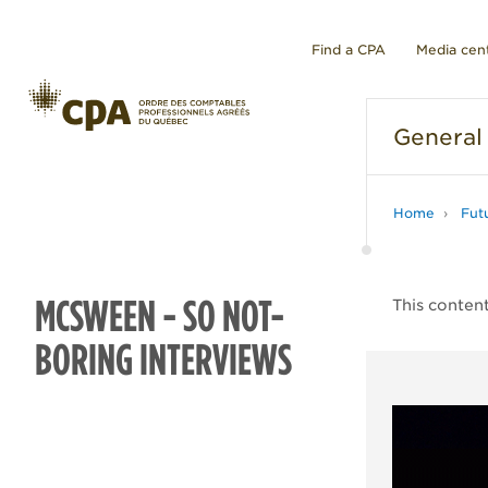
Find a CPA
Media cen
General
Home
Fut
MCSWEEN - SO NOT-
This content
BORING INTERVIEWS