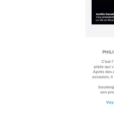
PHIL
C’est 
plate qui v
Après des 
occasion, i
boulange
son pro
Voye