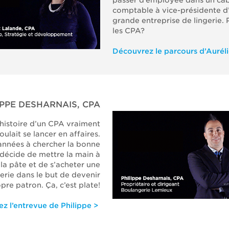
passer d’employée dans un cab
comptable à vice-présidente d
grande entreprise de lingerie. 
les CPA?
Découvrez le parcours d’Auréli
IPPE DESHARNAIS, CPA
l’histoire d’un CPA vraiment
oulait se lancer en affaires.
années à chercher la bonne
l décide de mettre la main à
la pâte et de s’acheter une
rie dans le but de devenir
pre patron. Ça, c’est plate!
z l’entrevue de Philippe >