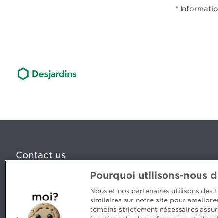
* Informatio
Contact us
Pourquoi utilisons-nous 
5, Place Ville Marie, bureau 800, Montréal (Québec) H
www.cpaquebec.ca
Nous et nos partenaires utilisons des
similaires sur notre site pour amélior
Questions? Ask our team >
témoins strictement nécessaires assur