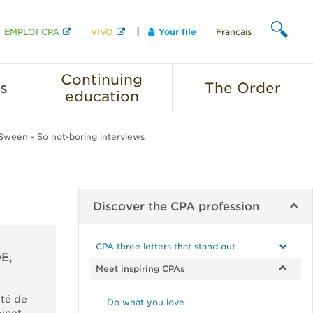
EMPLOI CPA
VIVO
Your file
Français
SEARCH
Continuing
s
The
Order
education
ween - So not-boring interviews
Discover the CPA profession
CPA three letters that stand out
E,
Meet inspiring CPAs
ité de
Do what you love