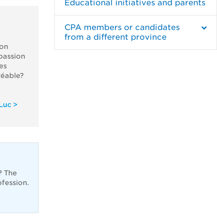
Educational initiatives and parents
CPA members or candidates
from a different province
son
passion
es
gréable?
Luc >
? The
ofession.