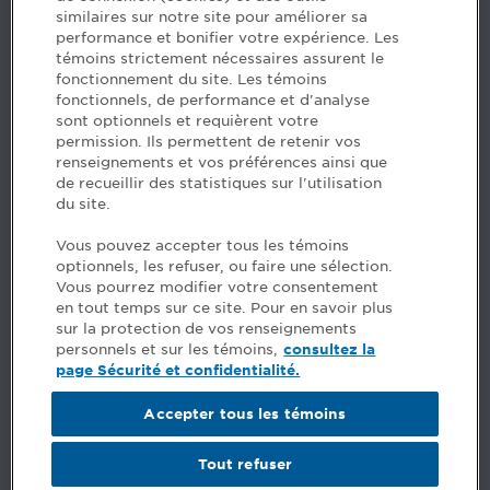
similaires sur notre site pour améliorer sa
5, Place Ville Marie, bureau 800, Montréal (Québec)
performance et bonifier votre expérience. Les
H3B 2G2
témoins strictement nécessaires assurent le
www.cpaquebec.ca
fonctionnement du site. Les témoins
fonctionnels, de performance et d'analyse
Questions? Ask our team >
sont optionnels et requièrent votre
permission. Ils permettent de retenir vos
Want to make the Order a part of your career? See
renseignements et vos préférences ainsi que
our job offers >
de recueillir des statistiques sur l'utilisation
du site.
Facebook - CPA
Vous pouvez accepter tous les témoins
Facebook - Devenir CPA
optionnels, les refuser, ou faire une sélection.
Instagram
Vous pourrez modifier votre consentement
LinkedIn - CPA
en tout temps sur ce site. Pour en savoir plus
LinkedIn - 20 minutes CPA
sur la protection de vos renseignements
LinkedIn - Emploi CPA
personnels et sur les témoins,
consultez la
TikTok
page Sécurité et confidentialité.
YouTube
Accepter tous les témoins
Comments
Tout refuser
Security and privacy
General terms and conditions