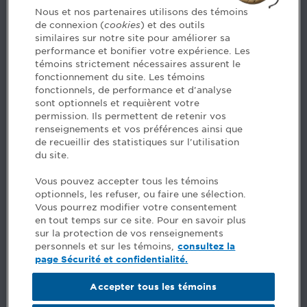
Contact us
Nous et nos partenaires utilisons des témoins
de connexion (
cookies
) et des outils
similaires sur notre site pour améliorer sa
5, Place Ville Marie, bureau 800, Montréal (Québec)
performance et bonifier votre expérience. Les
H3B 2G2
témoins strictement nécessaires assurent le
www.cpaquebec.ca
fonctionnement du site. Les témoins
fonctionnels, de performance et d'analyse
Questions? Ask our team >
sont optionnels et requièrent votre
permission. Ils permettent de retenir vos
Want to make the Order a part of your career? See
renseignements et vos préférences ainsi que
our job offers >
de recueillir des statistiques sur l'utilisation
du site.
Facebook - CPA
Vous pouvez accepter tous les témoins
Facebook - Devenir CPA
optionnels, les refuser, ou faire une sélection.
Instagram
Vous pourrez modifier votre consentement
LinkedIn - CPA
en tout temps sur ce site. Pour en savoir plus
LinkedIn - 20 minutes CPA
sur la protection de vos renseignements
LinkedIn - Emploi CPA
personnels et sur les témoins,
consultez la
TikTok
page Sécurité et confidentialité.
YouTube
Accepter tous les témoins
Comments