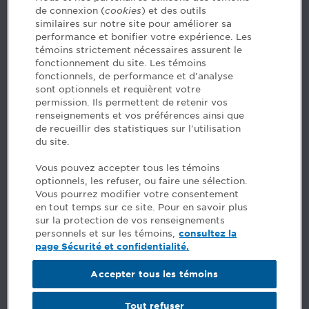
de connexion (
cookies
) et des outils
similaires sur notre site pour améliorer sa
5, Place Ville Marie, bureau 800, Montréal (Québec)
performance et bonifier votre expérience. Les
H3B 2G2
témoins strictement nécessaires assurent le
www.cpaquebec.ca
fonctionnement du site. Les témoins
fonctionnels, de performance et d'analyse
Questions? Ask our team >
sont optionnels et requièrent votre
permission. Ils permettent de retenir vos
Want to make the Order a part of your career? See
renseignements et vos préférences ainsi que
our job offers >
de recueillir des statistiques sur l'utilisation
du site.
Facebook - CPA
Vous pouvez accepter tous les témoins
Facebook - Devenir CPA
optionnels, les refuser, ou faire une sélection.
Instagram
Vous pourrez modifier votre consentement
LinkedIn - CPA
en tout temps sur ce site. Pour en savoir plus
LinkedIn - 20 minutes CPA
sur la protection de vos renseignements
LinkedIn - Emploi CPA
personnels et sur les témoins,
consultez la
TikTok
page Sécurité et confidentialité.
YouTube
Accepter tous les témoins
Comments
Tout refuser
Security and privacy