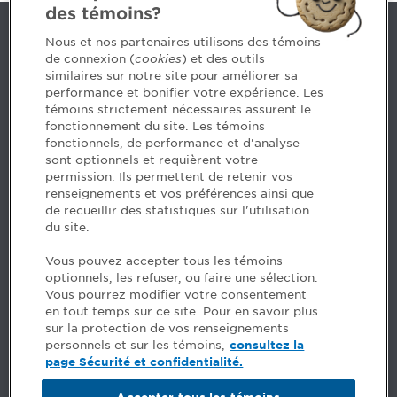
des témoins?
Nous joindre
Nous et nos partenaires utilisons des témoins
de connexion (
cookies
) et des outils
similaires sur notre site pour améliorer sa
5, Place Ville Marie, bureau 800, Montréal (Québec)
performance et bonifier votre expérience. Les
H3B 2G2
témoins strictement nécessaires assurent le
www.cpaquebec.ca
fonctionnement du site. Les témoins
fonctionnels, de performance et d'analyse
Des questions? Faites appel à notre équipe >
sont optionnels et requièrent votre
permission. Ils permettent de retenir vos
Envie de mettre de l’Ordre dans votre carrière? Voyez
renseignements et vos préférences ainsi que
les postes disponibles >
de recueillir des statistiques sur l'utilisation
du site.
Facebook - CPA
Vous pouvez accepter tous les témoins
Facebook - Devenir CPA
optionnels, les refuser, ou faire une sélection.
Instagram
Vous pourrez modifier votre consentement
LinkedIn - CPA
en tout temps sur ce site. Pour en savoir plus
LinkedIn - 20 minutes CPA
sur la protection de vos renseignements
LinkedIn - Emploi CPA
personnels et sur les témoins,
consultez la
TikTok
page Sécurité et confidentialité.
YouTube