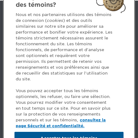
des témoins?
Nous joindre
Nous et nos partenaires utilisons des témoins
de connexion (
cookies
) et des outils
similaires sur notre site pour améliorer sa
5, Place Ville Marie, bureau 800, Montréal (Québec)
performance et bonifier votre expérience. Les
H3B 2G2
témoins strictement nécessaires assurent le
www.cpaquebec.ca
fonctionnement du site. Les témoins
fonctionnels, de performance et d'analyse
Des questions? Faites appel à notre équipe >
sont optionnels et requièrent votre
permission. Ils permettent de retenir vos
Envie de mettre de l’Ordre dans votre carrière? Voyez
renseignements et vos préférences ainsi que
les postes disponibles >
de recueillir des statistiques sur l'utilisation
du site.
Facebook - CPA
Vous pouvez accepter tous les témoins
Facebook - Devenir CPA
optionnels, les refuser, ou faire une sélection.
Instagram
Vous pourrez modifier votre consentement
LinkedIn - CPA
en tout temps sur ce site. Pour en savoir plus
LinkedIn - 20 minutes CPA
sur la protection de vos renseignements
LinkedIn - Emploi CPA
personnels et sur les témoins,
consultez la
TikTok
page Sécurité et confidentialité.
YouTube