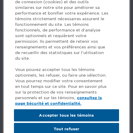
de connexion (
cookies
) et des outils
similaires sur notre site pour améliorer sa
5, Place Ville Marie, bureau 800, Montréal (Québec)
performance et bonifier votre expérience. Les
H3B 2G2
témoins strictement nécessaires assurent le
www.cpaquebec.ca
fonctionnement du site. Les témoins
fonctionnels, de performance et d'analyse
Des questions? Faites appel à notre équipe >
sont optionnels et requièrent votre
permission. Ils permettent de retenir vos
Envie de mettre de l’Ordre dans votre carrière? Voyez
renseignements et vos préférences ainsi que
les postes disponibles >
de recueillir des statistiques sur l'utilisation
du site.
Facebook - CPA
Vous pouvez accepter tous les témoins
Facebook - Devenir CPA
optionnels, les refuser, ou faire une sélection.
Instagram
Vous pourrez modifier votre consentement
LinkedIn - CPA
en tout temps sur ce site. Pour en savoir plus
LinkedIn - 20 minutes CPA
sur la protection de vos renseignements
LinkedIn - Emploi CPA
personnels et sur les témoins,
consultez la
TikTok
page Sécurité et confidentialité.
YouTube
Accepter tous les témoins
Commentaires
Tout refuser
Sécurité et confidentialité