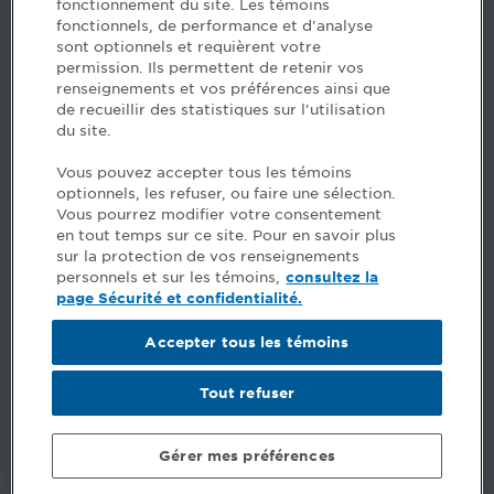
fonctionnement du site. Les témoins
fonctionnels, de performance et d'analyse
Des questions? Faites appel à notre équipe >
sont optionnels et requièrent votre
permission. Ils permettent de retenir vos
Envie de mettre de l’Ordre dans votre carrière? Voyez
renseignements et vos préférences ainsi que
les postes disponibles >
de recueillir des statistiques sur l'utilisation
du site.
Facebook - CPA
Vous pouvez accepter tous les témoins
Facebook - Devenir CPA
optionnels, les refuser, ou faire une sélection.
Instagram
Vous pourrez modifier votre consentement
LinkedIn - CPA
en tout temps sur ce site. Pour en savoir plus
LinkedIn - 20 minutes CPA
sur la protection de vos renseignements
LinkedIn - Emploi CPA
personnels et sur les témoins,
consultez la
TikTok
page Sécurité et confidentialité.
YouTube
Accepter tous les témoins
Commentaires
Tout refuser
Sécurité et confidentialité
Conditions générales
Gérer mes préférences
© Ordre des comptables professionnels agréés du Québec