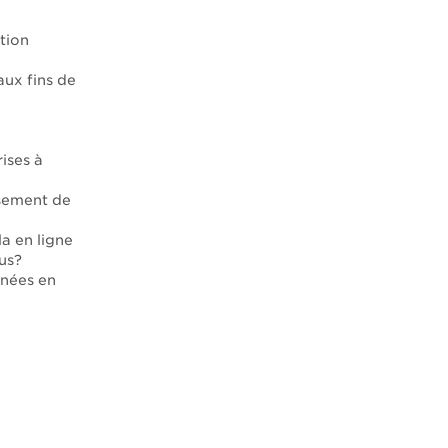
tion
ux fins de
ises à
rsement de
a en ligne
us?
nnées en