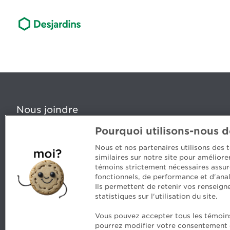
Nous joindre
Pourquoi utilisons-nous 
5, Place Ville Marie, bureau 800, Montréal (Québec) H
www.cpaquebec.ca
Nous et nos partenaires utilisons des
similaires sur notre site pour amélior
Des questions? Faites appel à notre équipe >
témoins strictement nécessaires assur
fonctionnels, de performance et d'anal
Envie de mettre de l’Ordre dans votre carrière? Voyez
Ils permettent de retenir vos renseign
statistiques sur l'utilisation du site.
Vous pouvez accepter tous les témoins 
pourrez modifier votre consentement en
Commentaires
Sécurité et confidentialité
Conditi