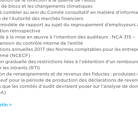
ution de la direction à la qualité de l’audit
 de blocs et les changements climatiques
à combler au sein du Comité consultatif en matière d’informa
e de l’Autorité des marchés financiers
modèle de rapport au sujet du regroupement d’employeurs a
ation rétrospective
ide à la mise en œuvre à l’intention des auditeurs : NCA 315 –
sion du contrôle interne de l’entité
ions annuelles 2017 des Normes comptables pour les entrepr
fermé (NCECF)
on graduelle des restrictions liées à l'obtention d'un rembou
r les intrants (RTI)
on de renseignements et de revenus des fiducies : produisez-l
euf pour la période de production des déclarations de reven
 que les comités d’audit devraient poser sur l’analyse de do
DA)
etin >