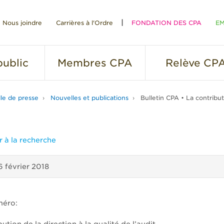
Nous joindre
Carrières à l'Ordre
FONDATION DES CPA
EM
RE
ublic
Membres
CPA
Relève
CP
lle de presse
Nouvelles et publications
Bulletin CPA • La contributi
 à la recherche
6 février 2018
méro: