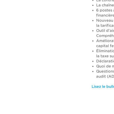
La contrib
La chaîne
6 postes 
financièr
Nouveau 
la tarific
Outil d’a
Compréhen
Améliorat
capital 
Éliminati
la taxe su
Déclarati
Quoi de n
Questions
audit (A
Lisez le bull