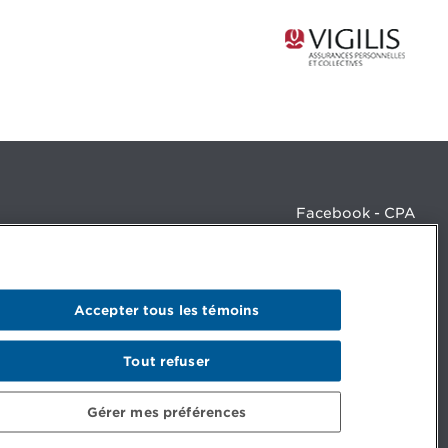
Facebook - CPA
Facebook - Devenir CPA
Instagram
LinkedIn - CPA
LinkedIn - 20 minutes CPA
Accepter tous les témoins
LinkedIn - Emploi CPA
TikTok
YouTube
Tout refuser
Gérer mes préférences
© Ordre des comptables professionnels agréés du Québec