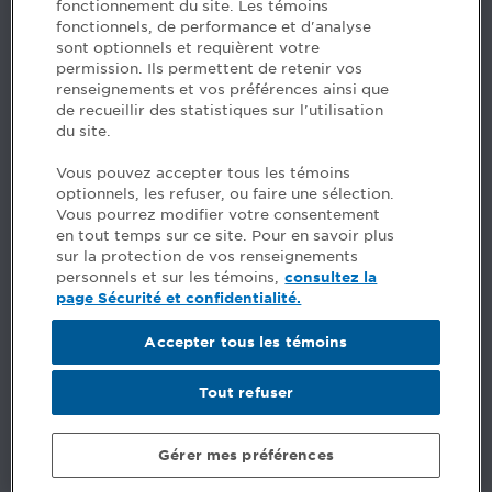
fonctionnement du site. Les témoins
fonctionnels, de performance et d'analyse
Des questions? Faites appel à notre équipe >
sont optionnels et requièrent votre
permission. Ils permettent de retenir vos
Envie de mettre de l’Ordre dans votre carrière? Voyez
renseignements et vos préférences ainsi que
les postes disponibles >
de recueillir des statistiques sur l'utilisation
du site.
Facebook - CPA
Vous pouvez accepter tous les témoins
Facebook - Devenir CPA
optionnels, les refuser, ou faire une sélection.
Instagram
Vous pourrez modifier votre consentement
LinkedIn - CPA
en tout temps sur ce site. Pour en savoir plus
LinkedIn - 20 minutes CPA
sur la protection de vos renseignements
LinkedIn - Emploi CPA
personnels et sur les témoins,
consultez la
TikTok
page Sécurité et confidentialité.
YouTube
Accepter tous les témoins
Commentaires
Tout refuser
Sécurité et confidentialité
Conditions générales
Gérer mes préférences
© Ordre des comptables professionnels agréés du Québec