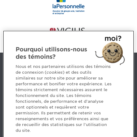
Pourquoi utilisons-nous
des témoins?
Nous joindre
Nous et nos partenaires utilisons des témoins
de connexion (
cookies
) et des outils
similaires sur notre site pour améliorer sa
5, Place Ville Marie, bureau 800, Montréal (Québec)
performance et bonifier votre expérience. Les
H3B 2G2
témoins strictement nécessaires assurent le
www.cpaquebec.ca
fonctionnement du site. Les témoins
fonctionnels, de performance et d'analyse
Des questions? Faites appel à notre équipe >
sont optionnels et requièrent votre
permission. Ils permettent de retenir vos
Envie de mettre de l’Ordre dans votre carrière? Voyez
renseignements et vos préférences ainsi que
les postes disponibles >
de recueillir des statistiques sur l'utilisation
du site.