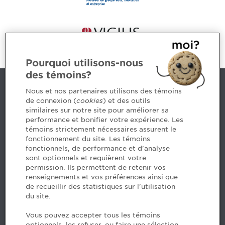
Pourquoi utilisons-nous
des témoins?
Nous joindre
Nous et nos partenaires utilisons des témoins
de connexion (
cookies
) et des outils
similaires sur notre site pour améliorer sa
5, Place Ville Marie, bureau 800, Montréal (Québec)
performance et bonifier votre expérience. Les
H3B 2G2
témoins strictement nécessaires assurent le
www.cpaquebec.ca
fonctionnement du site. Les témoins
fonctionnels, de performance et d'analyse
Des questions? Faites appel à notre équipe >
sont optionnels et requièrent votre
permission. Ils permettent de retenir vos
Envie de mettre de l’Ordre dans votre carrière? Voyez
renseignements et vos préférences ainsi que
les postes disponibles >
de recueillir des statistiques sur l'utilisation
du site.
Facebook - CPA
Vous pouvez accepter tous les témoins
Facebook - Devenir CPA
optionnels, les refuser, ou faire une sélection.