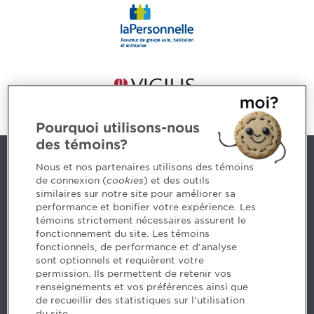
Pourquoi utilisons-nous
des témoins?
Nous joindre
Nous et nos partenaires utilisons des témoins
de connexion (
cookies
) et des outils
similaires sur notre site pour améliorer sa
5, Place Ville Marie, bureau 800, Montréal (Québec)
performance et bonifier votre expérience. Les
H3B 2G2
témoins strictement nécessaires assurent le
www.cpaquebec.ca
fonctionnement du site. Les témoins
fonctionnels, de performance et d'analyse
Des questions? Faites appel à notre équipe >
sont optionnels et requièrent votre
permission. Ils permettent de retenir vos
Envie de mettre de l’Ordre dans votre carrière? Voyez
renseignements et vos préférences ainsi que
les postes disponibles >
de recueillir des statistiques sur l'utilisation
du site.