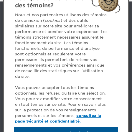
des témoins?
Nous joindre
Nous et nos partenaires utilisons des témoins
de connexion (
cookies
) et des outils
similaires sur notre site pour améliorer sa
5, Place Ville Marie, bureau 800, Montréal (Québec)
performance et bonifier votre expérience. Les
H3B 2G2
témoins strictement nécessaires assurent le
www.cpaquebec.ca
fonctionnement du site. Les témoins
fonctionnels, de performance et d'analyse
Des questions? Faites appel à notre équipe >
sont optionnels et requièrent votre
permission. Ils permettent de retenir vos
Envie de mettre de l’Ordre dans votre carrière? Voyez
renseignements et vos préférences ainsi que
les postes disponibles >
de recueillir des statistiques sur l'utilisation
du site.
Facebook - CPA
Vous pouvez accepter tous les témoins
Facebook - Devenir CPA
optionnels, les refuser, ou faire une sélection.
Instagram
Vous pourrez modifier votre consentement
LinkedIn - CPA
en tout temps sur ce site. Pour en savoir plus
LinkedIn - 20 minutes CPA
sur la protection de vos renseignements
LinkedIn - Emploi CPA
personnels et sur les témoins,
consultez la
TikTok
page Sécurité et confidentialité.
YouTube