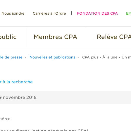
Nous joindre
Carrières à l'Ordre
FONDATION DES CPA
EM
RE
ublic
Membres
CPA
Relève
CP
lle de presse
Nouvelles et publications
CPA plus • À la une • Un m
 à la recherche
9 novembre 2018
méro: