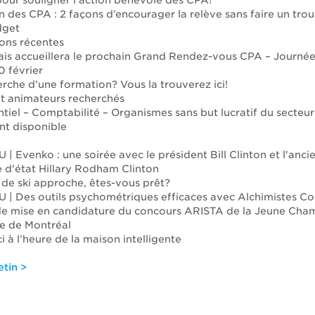
our souligner l’action bénévole des CPA!
 des CPA : 2 façons d’encourager la relève sans faire un tro
dget
ons récentes
is accueillera le prochain Grand Rendez-vous CPA – Journée
0 février
erche d’une formation? Vous la trouverez ici!
t animateurs recherchés
ntiel – Comptabilité – Organismes sans but lucratif du secteur
nt disponible
 Evenko : une soirée avec le président Bill Clinton et l'anci
e d'état Hillary Rodham Clinton
 de ski approche, êtes-vous prêt?
 Des outils psychométriques efficaces avec Alchimistes Con
de mise en candidature du concours ARISTA de la Jeune Cha
 de Montréal
i à l’heure de la maison intelligente
etin >