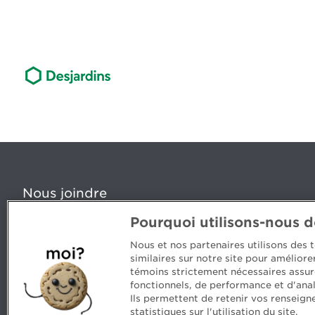
Nous joindre
Pourquoi utilisons-nous 
5, Place Ville Marie, bureau 800, Montréal (Québec) H
www.cpaquebec.ca
Nous et nos partenaires utilisons des
similaires sur notre site pour amélior
Des questions? Faites appel à notre équipe >
témoins strictement nécessaires assur
fonctionnels, de performance et d'anal
Envie de mettre de l’Ordre dans votre carrière? Voyez
Ils permettent de retenir vos renseign
statistiques sur l'utilisation du site.