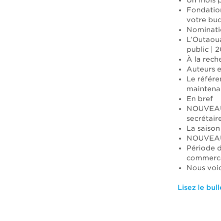
Un mois p
Fondation
votre bu
Nominati
L’Outaoua
public | 2
À la rech
Auteurs e
Le référe
maintena
En bref
NOUVEAU |
secrétair
La saison
NOUVEAU |
Période 
commerce
Nous voic
Lisez le bull