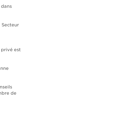
u dans
 Secteur
 privé est
enne
seils
mbre de